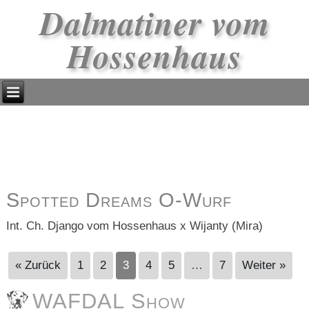
Dalmatiner vom
Hossenhaus
Spotted Dreams O-Wurf
Int. Ch. Django vom Hossenhaus x Wijanty (Mira)
« Zurück
1
2
3
4
5
…
7
Weiter »
WAFDAL Show