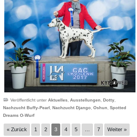
Veröffentlicht unter
Aktuelles
,
Ausstellungen
,
Dotty
,
Nachzucht Buffy-Pearl
,
Nachzucht Django
,
Oshun
,
Spotted
Dreams O-Wurf
« Zurück
1
2
3
4
5
…
7
Weiter »