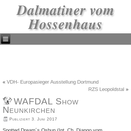
Dalmatiner vom
Hossenhaus
«
VDH- Europasieger Ausstellung Dortmund
RZS Leopoldstal
»
WAFDAL Show
Neunkirchen
Publiziert
3. Juni 2017
Spotted Dream´s Oshun (Int. Ch. Django vom