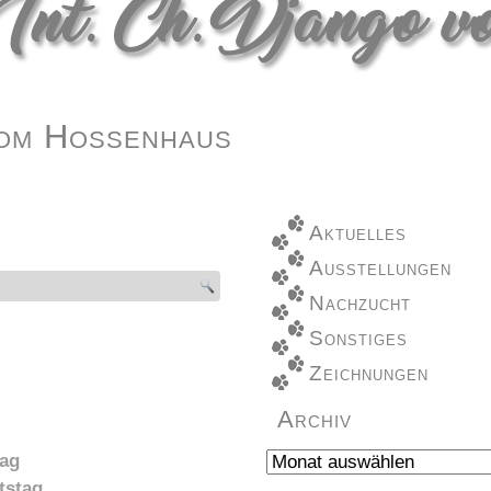
om Hossenhaus
Aktuelles
Ausstellungen
Nachzucht
Sonstiges
Zeichnungen
Archiv
Archiv
tag
tstag