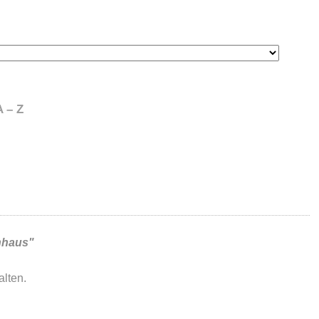
 – Z
nhaus"
lten.