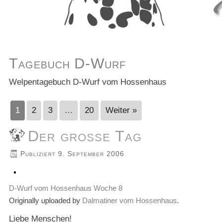
Tagebuch D-Wurf
Welpentagebuch D-Wurf vom Hossenhaus
1
2
3
…
20
Weiter »
Der grosse Tag
Publiziert
9. September 2006
D-Wurf vom Hossenhaus Woche 8
Originally uploaded by
Dalmatiner vom Hossenhaus
.
Liebe Menschen!