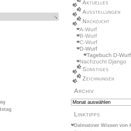
Aktuelles
Ausstellungen
Nachzucht
A-Wurf
B-Wurf
C-Wurf
D-Wurf
Tagebuch D-Wurf
Nachzucht Django
Sonstiges
Zeichnungen
Archiv
Archiv
tag
tstag
Linktipps
Dalmatiner Wissen von A