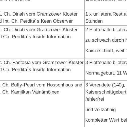
t. Ch. Dinah vom Gramzower Kloster
1 x unilateralRest 
d Int. Ch. Perdita´s Keen Observer
Stunden
t. Ch. Dinah vom Gramzower Kloster
2 Plattenalle bilate
d Ch. Perdita´s Inside Information
zu schwach durch N
Kaiserschnitt, weil
t. Ch. Fantasia vom Gramzower Kloster
3 Plattenalle bilate
d Ch. Perdita´s Inside Information
Normalgeburt, 11 W
t. Ch. Buffy-Pearl vom Hossenhaus und
3 Verendete (140g,
t. Ch. Kamilkan Väinämöinen
KaiserschnittgeburtK
fehlerfrei
und vollzahnig
kompletter Wurf bei