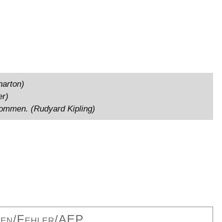
arton)
er)
mmen. (Rudyard Kipling)
ten/Fehler/AEP