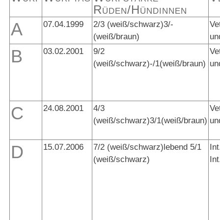
Rüden/Hündinnen
A
07.04.1999
2/3 (weiß/schwarz)3/-
Ve
(weiß/braun)
un
B
03.02.2001
9/2
Ve
(weiß/schwarz)-/1(weiß/braun)
un
C
24.08.2001
4/3
Ve
(weiß/schwarz)3/1(weiß/braun)
un
D
15.07.2006
7/2 (weiß/schwarz)lebend 5/1
In
(weiß/schwarz)
In