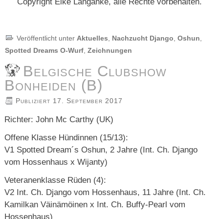
Copyright Elke Langanke, alle Rechte vorbehalten.
Veröffentlicht unter
Aktuelles
,
Nachzucht Django
,
Oshun
,
Spotted Dreams O-Wurf
,
Zeichnungen
Belgische Clubshow
Bonheiden (B)
Publiziert
17. September 2017
Richter: John Mc Carthy (UK)
Offene Klasse Hündinnen (15/13):
V1 Spotted Dream´s Oshun, 2 Jahre (Int. Ch. Django
vom Hossenhaus x Wijanty)
Veteranenklasse Rüden (4):
V2 Int. Ch. Django vom Hossenhaus, 11 Jahre (Int. Ch.
Kamilkan Väinämöinen x Int. Ch. Buffy-Pearl vom
Hossenhaus)