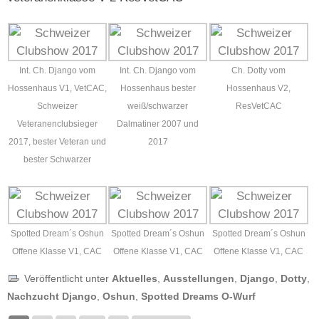
Int. Ch. Django vom
Int. Ch. Django vom
Ch. Dotty vom
Hossenhaus V1, VetCAC,
Hossenhaus bester
Hossenhaus V2,
Schweizer
weiß/schwarzer
ResVetCAC
Veteranenclubsieger
Dalmatiner 2007 und
2017, bester Veteran und
2017
bester Schwarzer
Spotted Dream´s Oshun
Spotted Dream´s Oshun
Spotted Dream´s Oshun
Offene Klasse V1, CAC
Offene Klasse V1, CAC
Offene Klasse V1, CAC
Veröffentlicht unter
Aktuelles
,
Ausstellungen
,
Django
,
Dotty
,
Nachzucht Django
,
Oshun
,
Spotted Dreams O-Wurf