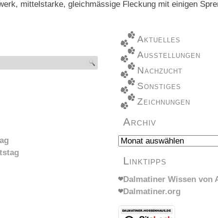
gwerk, mittelstarke, gleichmässige Fleckung mit einigen Spr
Aktuelles
Ausstellungen
Nachzucht
Sonstiges
Zeichnungen
Archiv
Archiv
tag
tstag
Linktipps
Dalmatiner Wissen von A
Dalmatiner.org