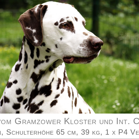
 vom Gramzower Kloster und Int. C
, Schulterhöhe 65 cm, 39 kg, 1 x P4 Ve