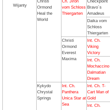
Christi
Ch. Jiron
Checkpoint
Wijanty
Ormond
vom Schloss
Bravo´s
Heal the
Thiergarten
Amadeus
World
Daika vom
Schloss
Thiergarten
Christi
Int. Ch.
Ormond
Viking
Everest
Victory
Maxima
Int. Ch.
Mochaccino
Dalmatian
Dream
Kykydo
Int. Ch.
Int. Ch. T-
Chrystal
Panthera
Cart Man of
Springs
Unica Star at
Gold
Sea
Int. Ch.