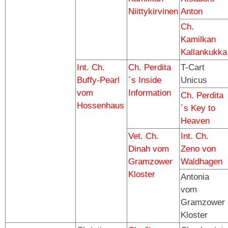
Niittykirvinen
Anton
Ch.
Kamilkan
Kallankukka
Int. Ch.
Ch. Perdita
T-Cart
Buffy-Pearl
´s Inside
Unicus
vom
Information
Ch. Perdita
Hossenhaus
´s Key to
Heaven
Vet. Ch.
Int. Ch.
Dinah vom
Zeno von
Gramzower
Waldhagen
Kloster
Antonia
vom
Gramzower
Kloster