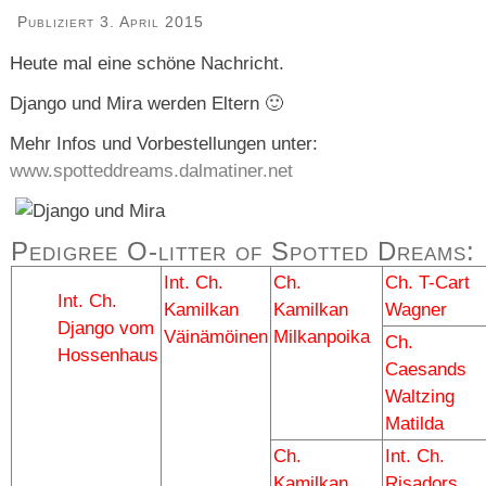
Publiziert
3. April 2015
Heute mal eine schöne Nachricht.
Django und Mira werden Eltern 🙂
Mehr Infos und Vorbestellungen unter:
www.spotteddreams.dalmatiner.net
Pedigree O-litter of Spotted Dreams:
Int. Ch.
Ch.
Ch. T-Cart
Int. Ch.
Kamilkan
Kamilkan
Wagner
Django vom
Väinämöinen
Milkanpoika
Ch.
Hossenhaus
Caesands
Waltzing
Matilda
Ch.
Int. Ch.
Kamilkan
Risadors