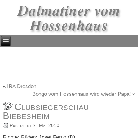
Dalmatiner vom
Hossenhaus
«
IRA Dresden
Bongo vom Hossenhaus wird wieder Papa!
»
Clubsiegerschau
Biebesheim
Publiziert
2. Mai 2010
Richter Rüden: Josef Fertig (D)