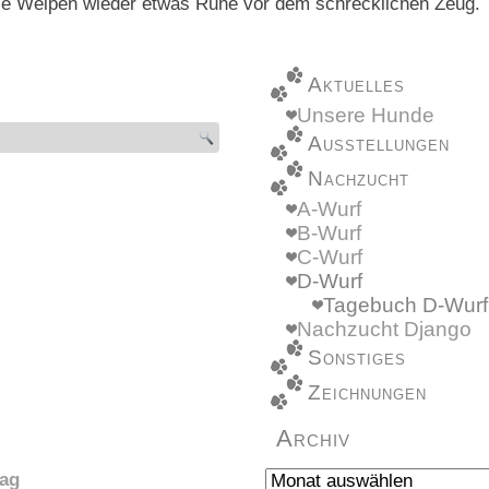
die Welpen wieder etwas Ruhe vor dem schrecklichen Zeug.
Aktuelles
Unsere Hunde
Ausstellungen
Nachzucht
A-Wurf
B-Wurf
C-Wurf
D-Wurf
Tagebuch D-Wurf
Nachzucht Django
Sonstiges
Zeichnungen
Archiv
Archiv
tag