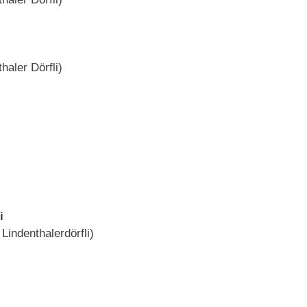
aler Dörfli)
i
indenthalerdörfli)