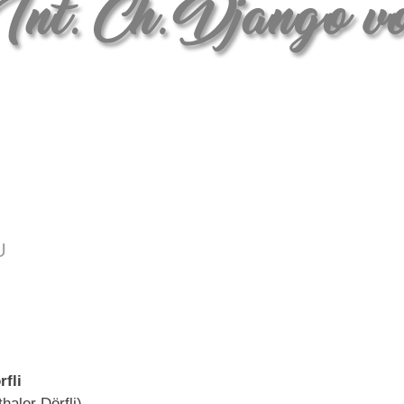
u
fli
aler Dörfli)