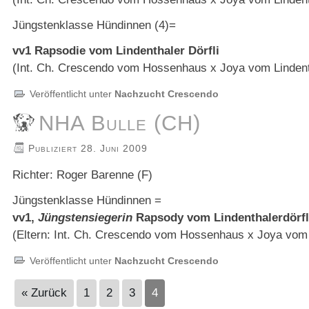
Jüngstenklasse Hündinnen (4)=
vv1 Rapsodie vom Lindenthaler Dörfli
(Int. Ch. Crescendo vom Hossenhaus x Joya vom Lindenth
Veröffentlicht unter
Nachzucht Crescendo
NHA Bulle (CH)
Publiziert
28. Juni 2009
Richter: Roger Barenne (F)
Jüngstenklasse Hündinnen =
vv1,
Jüngstensiegerin
Rapsody vom Lindenthalerdörfl
(Eltern: Int. Ch. Crescendo vom Hossenhaus x Joya vom L
Veröffentlicht unter
Nachzucht Crescendo
« Zurück
1
2
3
4