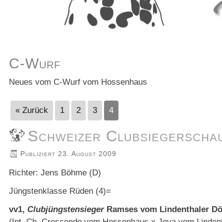
C-Wurf
Neues vom C-Wurf vom Hossenhaus
« Zurück
1
2
3
4
Schweizer Clubsiegerscha
Publiziert
23. August 2009
Richter: Jens Böhme (D)
Jüngstenklasse Rüden (4)=
vv1,
Clubjüngstensieger
Ramses vom Lindenthaler Dör
(Int. Ch. Crescendo vom Hossenhaus x Joya vom Lindenth