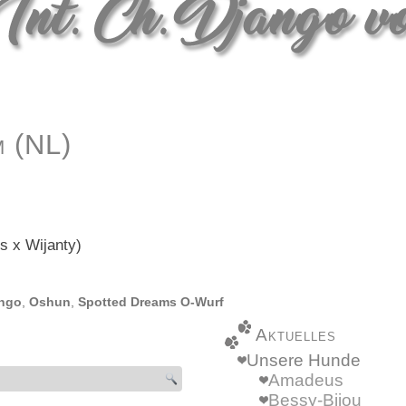
 (NL)
s x Wijanty)
ango
,
Oshun
,
Spotted Dreams O-Wurf
Aktuelles
Unsere Hunde
Amadeus
Bessy-Bijou