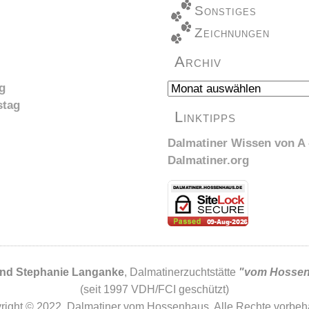
Sonstiges
Zeichnungen
Archiv
Archiv
g
stag
Linktipps
Dalmatiner Wissen von A 
Dalmatiner.org
und Stephanie Langanke
, Dalmatinerzuchtstätte
"vom Hosse
(seit 1997 VDH/FCI geschützt)
right © 2022. Dalmatiner vom Hossenhaus. Alle Rechte vorbeha