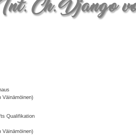
haus
an Väinämöinen)
fts Qualifikation
an Väinämöinen)