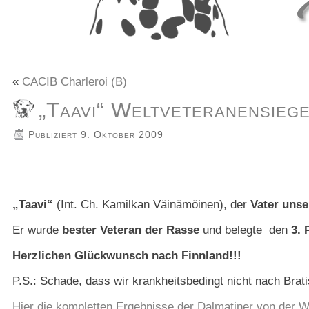
«
CACIB Charleroi (B)
„Taavi“ Weltveteranensieg
Publiziert
9. Oktober 2009
„Taavi“
(Int. Ch. Kamilkan Väinämöinen), der
Vater uns
Er wurde
bester Veteran der Rasse
und belegte den
3. 
Herzlichen Glückwunsch nach Finnland!!!
P.S.: Schade, dass wir krankheitsbedingt nicht nach Brat
Hier die kompletten Ergebnisse der Dalmatiner von der 