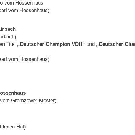
go vom Hossenhaus
-Pearl vom Hossenhaus)
Kirbach
irbach)
en Titel
„Deutscher Champion VDH“
und
„Deutscher Ch
-Pearl vom Hossenhaus)
 Hossenhaus
ah vom Gramzower Kloster)
ldenen Hut)