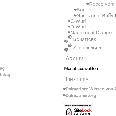
Rocco vom 
Bongo
Nachzucht Buffy-
C-Wurf
D-Wurf
Nachzucht Django
Sonstiges
Zeichnungen
Archiv
Archiv
tag
tstag
Linktipps
Dalmatiner Wissen von A
Dalmatiner.org