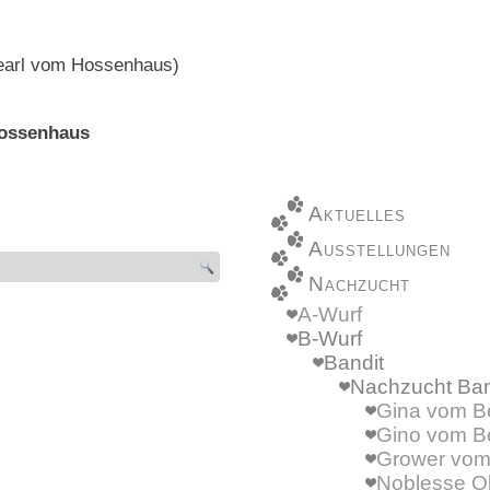
-Pearl vom Hossenhaus)
Hossenhaus
l
Aktuelles
Ausstellungen
Nachzucht
A-Wurf
B-Wurf
Bandit
Nachzucht Ban
Gina vom B
Gino vom B
Grower vom
Noblesse O