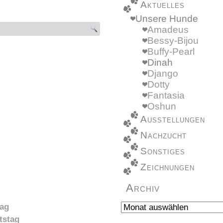
Aktuelles
Unsere Hunde
Amadeus
Bessy-Bijou
Buffy-Pearl
Dinah
Django
Dotty
Fantasia
Oshun
Ausstellungen
Nachzucht
Sonstiges
Zeichnungen
Archiv
Archiv
tag
tstag