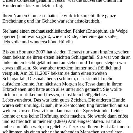
Unsere Comtesse genannt „Tessa“ war die souveräne Chefin im
Hunderudel bis zum letzten Tag.
Ihren Namen Comtesse hatte sie wirklich zurecht. Ihre ganze
Erscheinung und ihr Gehabe war sehr aristokratisch.
Sie hatte einen zuchtausschließenden Fehler (Entropium, als Welpe
operiert) und war so groß, wie ein Rüde, aber eine ganz süße,
liebevolle und wunderschöne Hündin.
Bis zum Sommer 2007 hat sie den Tierarzt nur zum Impfen gesehen,
dann bekam sie ihren ersten leichten Schlaganfall. Sie war von da an
links hinten leicht gelähmt und aufstehen und Treppen steigen war
etwas mühsam. Sie war aber trotzdem immer noch fröhlich und
verspielt. Am 20.11.2007 bekam sie dann einen zweiten
Schlaganfall. Diesmal aber so schlimm, dass sie nicht mehr
aufstehen konnte. Am nächsten Morgen lag Tessa dann in ihrem
Erbrochenen und hatte auch alles unter sich gemacht. Sie wollte
nicht mehr trinken und fressen, selbst kein heißgeliebtes
Leberwurstbrot. Das war kein gutes Zeichen. Die anderen Hunde
waren sehr unruhig. Dinah, ihre Ziehtochter, fing fürchterlich an zu
weinen. Unser Tierarzt kam dann nach der Sprechstunde. Leider
konnte er uns keine Hoffnung mehr machen. Sie wurde dann erlöst
und ist friedlich in meinem (Elkes) Arm eingeschlafen. Es tut so
unbeschreiblich weh, ein geliebtes Tier zu verlieren. Es ist fast noch
schlimmer, als einen sehr nahe stehenden Menschen zu verlieren.