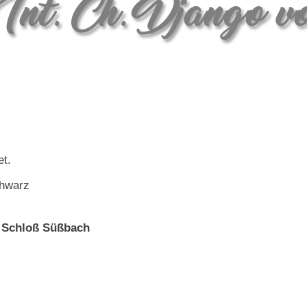
et.
chwarz
 Schloß Süßbach