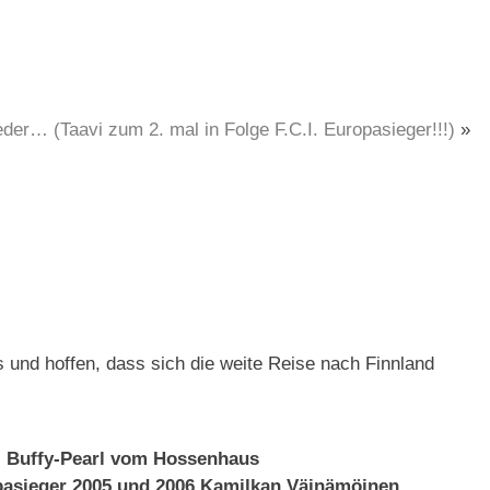
eder… (Taavi zum 2. mal in Folge F.C.I. Europasieger!!!)
»
´s und hoffen, dass sich die weite Reise nach Finnland
 Buffy-Pearl vom Hossenhaus
pasieger 2005 und 2006 Kamilkan Väinämöinen.