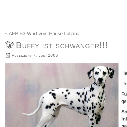
«
AEP B3-Wurf vom Hause Lutzina
Buffy ist schwanger!!!
Publiziert
7. Juni 2006
He
Un
Fü
ge
So
In
na