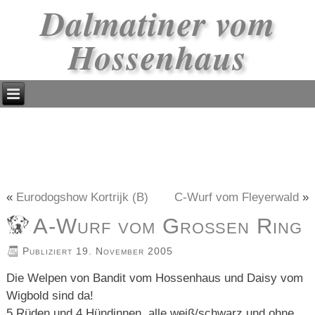
Dalmatiner vom
Hossenhaus
«
Eurodogshow Kortrijk (B)
C-Wurf vom Fleyerwald
»
A-Wurf vom Großen Ring
Publiziert
19. November 2005
Die Welpen von Bandit vom Hossenhaus und Daisy vom
Wigbold sind da!
5 Rüden und 4 Hündinnen, alle weiß/schwarz und ohne