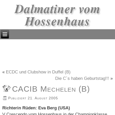
Dalmatiner vom
Hossenhaus
«
ECDC und Clubshow in Duffel (B)
Die C´s haben Geburtstag!!!
»
CACIB Mechelen (B)
Publiziert
21. August 2005
Richterin Rüden: Eva Berg (USA)
V Crescendo vom Hossenhaus in der Championklasse