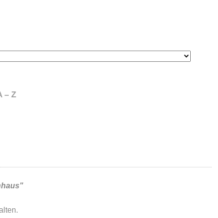
 – Z
nhaus"
lten.