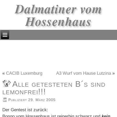
Dalmatiner vom
Hossenhaus
«
CACIB Luxemburg
A3 Wurf vom Hause Lutzina
»
Alle getesteten B´s sind
lemonfrei!!!
Publiziert
29. März 2005
Der Gentest ist zurück:
Bongo vom Hossenhaus ist reinerbig schwarz und
kein