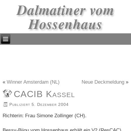
Dalmatiner vom
Hossenhaus
«
Winner Amsterdam (NL)
Neue Deckmeldung
»
CACIB Kassel
Publiziert
5. Dezember 2004
Richterin: Frau Simone Zollinger (CH).
Bessy-Bijou vom Hossenhaus erhält ein V2 (ResCAC),