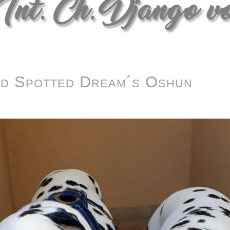
nd Spotted Dream´s Oshun