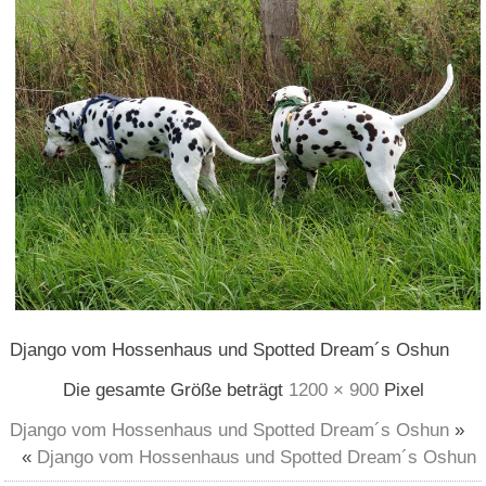
Django vom Hossenhaus und Spotted Dream´s Oshun
Die gesamte Größe beträgt
1200 × 900
Pixel
Django vom Hossenhaus und Spotted Dream´s Oshun
»
«
Django vom Hossenhaus und Spotted Dream´s Oshun