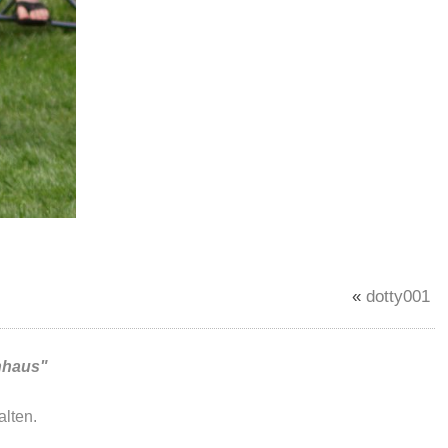
«
dotty001
nhaus"
lten.