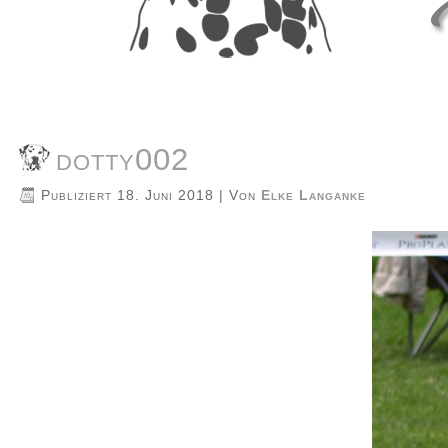
dotty002
Publiziert
18. Juni 2018
|
Von
Elke Langanke